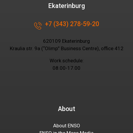
Ekaterinburg
+7 (343) 278-59-20
620109 Ekaterinburg
Kraulia str. 9a (“Olimp” Business Centre), office 412
Work schedule:
08.00-17.00
About
About ENSO
ENSO in the Mass Media