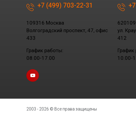
+7 (499) 703-22-31
+7
109316 Москва
620109
Волгоградский проспект, 47, офис
ул. Кра
433
412
График работы:
График 
08.00-17.00
10.00-1
2003 - 2026 © Все права защищены