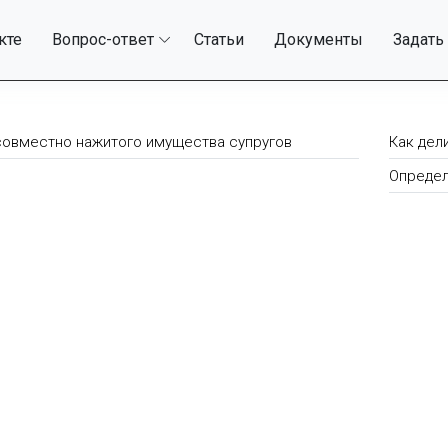
кте
Вопрос-ответ
Статьи
Документы
Задать
совместно нажитого имущества супругов
Как дел
Определ