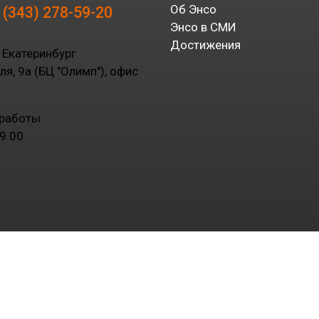
Об Энсо
 (343) 278-59-20
Энсо в СМИ
Достижения
 Екатеринбург
уля, 9а (БЦ "Олимп"), офис
работы:
9.00