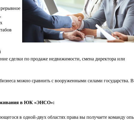
прерывное
,
ых
штабов
й
ение сделки по продаже недвижимости, смена директора или
бизнеса можно сравнить с вооруженными силами государства. В
луживания в ЮК «ЭНСО»:
ующегося в одной-двух областях права вы получаете команду о