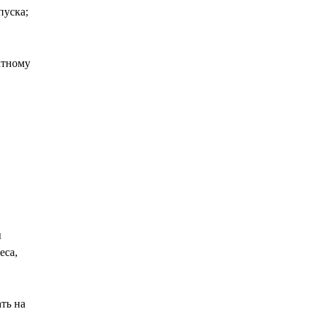
пуска;
атному
ы
еса,
ть на