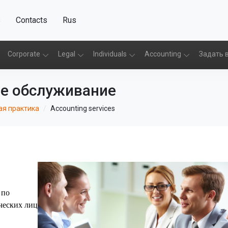
s
Contacts
Rus
Corporate
Legal
Individuals
Accounting
Задать 
е обслуживание
я практика
Accounting services
 по
ческих лиц