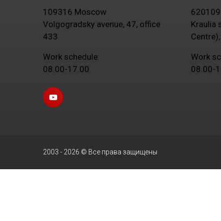
109316 Moscow
620109 
Volgogradsky avenue, 47, office
Kraulia 
433
Centre),
Work schedule:
Work sc
08.00-17.00
08.00-1
2003 - 2026 © Все права защищены