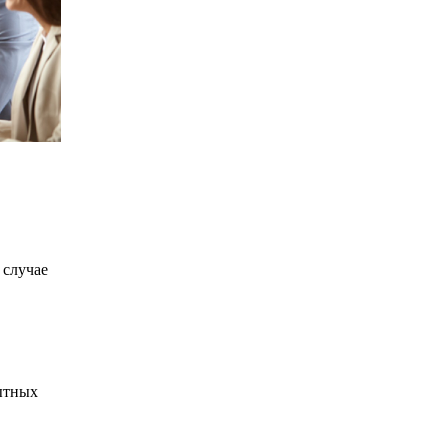
 случае
пытных