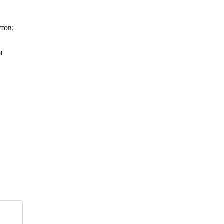
тов;
я