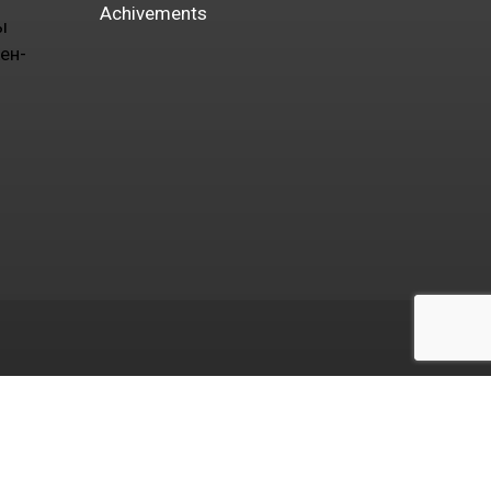
Achivements
ы
ен-