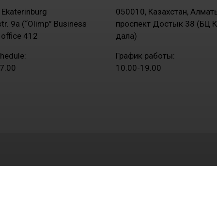
Ekaterinburg
050010, Казахстан, Алмат
str. 9a (“Olimp” Business
проспект Достык 38 (БЦ К
 office 412
дала)
hedule:
График работы:
7.00
10.00-19.00