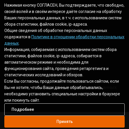
График работы:
Нажимая кнопку СОГЛАСЕН, Вы подтверждаете, что свободно,
10.00-19.00
своей волей и в своём интересе даёте согласие на обработку
Ваших персональных данных, в т.ч. с использованием систем
сбора статистики, файлов cookie, ip-адреса.
Общие сведения об обработке персональных данных
содержатся в
Политике в отношении обработки персональных
данных
.
О компании
Информация, собираемая с использованием систем сбора
статистики, файлов cookie, ip-адреса, собирается в
автоматическом режиме и необходима для
Об Энсо
функционирования сайта, проведения ретаргетинга и
Энсо в СМИ
статистических исследований и обзоров.
Достижения
Если Вы согласны, продолжайте пользоваться сайтом, если
Согласие на обработку персональных данных
Вы не хотите, чтобы Ваши данные обрабатывались,
Политика конфиденциальности
необходимо установить специальные настройки в браузере
или покинуть сайт.
Подробнее
Принять
2003 - 2026 © Все права защищены