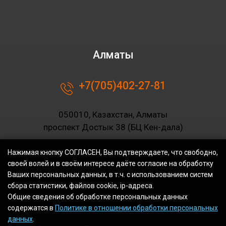
Алматы
+7(705)402-27-81
050010, Казахстан, Алматы
проспект Достык 38 (БЦ Кен-дала)
График работы:
Нажимая кнопку СОГЛАСЕН, Вы подтверждаете, что свободно,
10.00-19.00
своей волей и в своём интересе даёте согласие на обработку
Ваших персональных данных, в т.ч. с использованием систем
сбора статистики, файлов cookie, ip-адреса.
Общие сведения об обработке персональных данных
содержатся в
Политике в отношении обработки персональных
данных
.