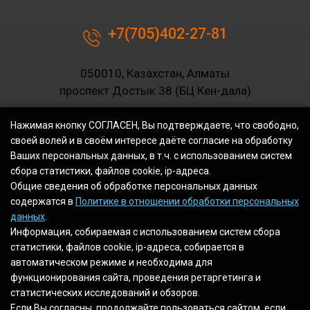
+7(705)402-27-81
050010, Казахстан, Алматы
проспект Достык 38 (БЦ Кен-дала)
График работы:
Нажимая кнопку СОГЛАСЕН, Вы подтверждаете, что свободно,
10.00-19.00
своей волей и в своём интересе даёте согласие на обработку
Ваших персональных данных, в т.ч. с использованием систем
сбора статистики, файлов cookie, ip-адреса.
Общие сведения об обработке персональных данных
содержатся в
Политике в отношении обработки персональных
данных
.
О компании
Информация, собираемая с использованием систем сбора
статистики, файлов cookie, ip-адреса, собирается в
автоматическом режиме и необходима для
Об Энсо
функционирования сайта, проведения ретаргетинга и
Энсо в СМИ
статистических исследований и обзоров.
Достижения
Если Вы согласны, продолжайте пользоваться сайтом, если