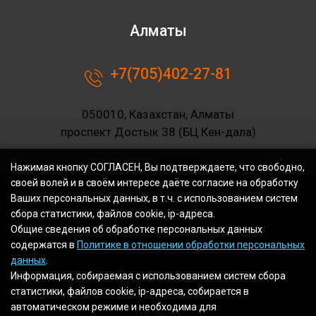
Алматы
+7(705)402-27-81
050010, Казахстан, Алматы
проспект Достык 38 (БЦ Кен-дала)
График работы:
Нажимая кнопку СОГЛАСЕН, Вы подтверждаете, что свободно,
10.00-19.00
своей волей и в своём интересе даёте согласие на обработку
Ваших персональных данных, в т.ч. с использованием систем
сбора статистики, файлов cookie, ip-адреса.
Общие сведения об обработке персональных данных
содержатся в
Политике в отношении обработки персональных
данных
.
О компании
Информация, собираемая с использованием систем сбора
статистики, файлов cookie, ip-адреса, собирается в
автоматическом режиме и необходима для
Об Энсо