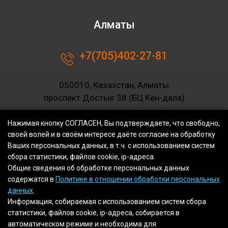
Алматы
+7(705)402-27-81
050010, Казахстан, Алматы
проспект Достык 38 (БЦ Кен-дала)
График работы:
Нажимая кнопку СОГЛАСЕН, Вы подтверждаете, что свободно,
10.00-19.00
своей волей и в своём интересе даёте согласие на обработку
Ваших персональных данных, в т.ч. с использованием систем
сбора статистики, файлов cookie, ip-адреса.
Общие сведения об обработке персональных данных
содержатся в
Политике в отношении обработки персональных
данных
.
О компании
Информация, собираемая с использованием систем сбора
статистики, файлов cookie, ip-адреса, собирается в
автоматическом режиме и необходима для