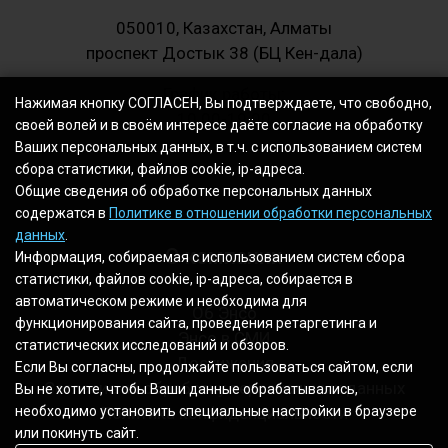
050010, Казахстан, Алматы
проспект Достык 38 (БЦ Кен-дала)
График работы:
Нажимая кнопку СОГЛАСЕН, Вы подтверждаете, что свободно,
10.00-19.00
своей волей и в своём интересе даёте согласие на обработку
Ваших персональных данных, в т.ч. с использованием систем
сбора статистики, файлов cookie, ip-адреса.
Общие сведения об обработке персональных данных
содержатся в
Политике в отношении обработки персональных
данных
.
О компании
Информация, собираемая с использованием систем сбора
статистики, файлов cookie, ip-адреса, собирается в
автоматическом режиме и необходима для
Об Энсо
функционирования сайта, проведения ретаргетинга и
Энсо в СМИ
статистических исследований и обзоров.
Достижения
Если Вы согласны, продолжайте пользоваться сайтом, если
Согласие на обработку персональных данных
Вы не хотите, чтобы Ваши данные обрабатывались,
Политика конфиденциальности
необходимо установить специальные настройки в браузере
или покинуть сайт.