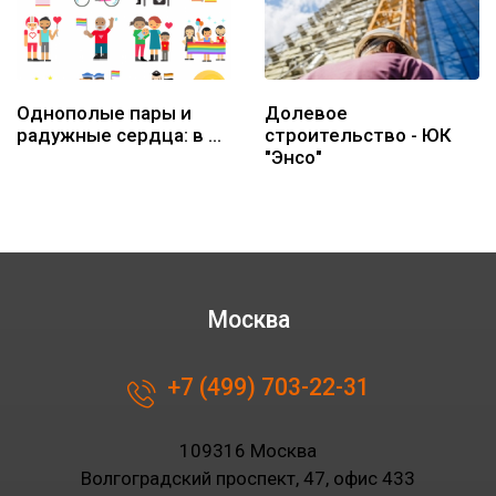
Однополые пары и
Долевое
радужные сердца: в …
строительство - ЮК
"Энсо"
Москва
+7 (499) 703-22-31
109316 Москва
Волгоградский проспект, 47, офис 433