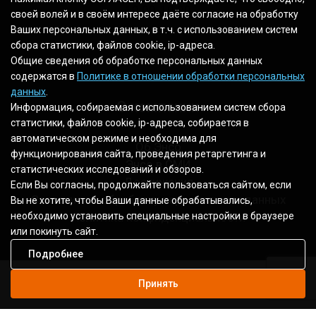
10.00-19.00
своей волей и в своём интересе даёте согласие на обработку
Ваших персональных данных, в т.ч. с использованием систем
сбора статистики, файлов cookie, ip-адреса.
Общие сведения об обработке персональных данных
содержатся в
Политике в отношении обработки персональных
данных
.
О компании
Информация, собираемая с использованием систем сбора
статистики, файлов cookie, ip-адреса, собирается в
автоматическом режиме и необходима для
Об Энсо
функционирования сайта, проведения ретаргетинга и
Энсо в СМИ
статистических исследований и обзоров.
Достижения
Если Вы согласны, продолжайте пользоваться сайтом, если
Согласие на обработку персональных данных
Вы не хотите, чтобы Ваши данные обрабатывались,
необходимо установить специальные настройки в браузере
Политика конфиденциальности
или покинуть сайт.
Подробнее
Принять
2003 - 2026 © Все права защищены