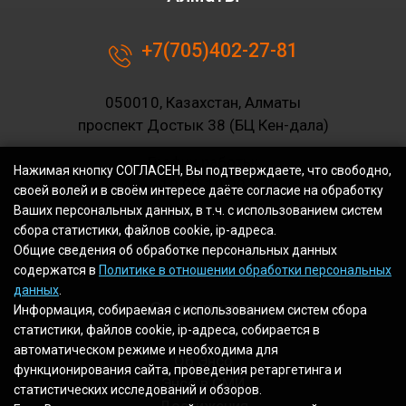
+7(705)402-27-81
050010, Казахстан, Алматы
проспект Достык 38 (БЦ Кен-дала)
График работы:
Нажимая кнопку СОГЛАСЕН, Вы подтверждаете, что свободно,
10.00-19.00
своей волей и в своём интересе даёте согласие на обработку
Ваших персональных данных, в т.ч. с использованием систем
сбора статистики, файлов cookie, ip-адреса.
Общие сведения об обработке персональных данных
содержатся в
Политике в отношении обработки персональных
данных
.
О компании
Информация, собираемая с использованием систем сбора
статистики, файлов cookie, ip-адреса, собирается в
автоматическом режиме и необходима для
Об Энсо
функционирования сайта, проведения ретаргетинга и
Энсо в СМИ
статистических исследований и обзоров.
Достижения