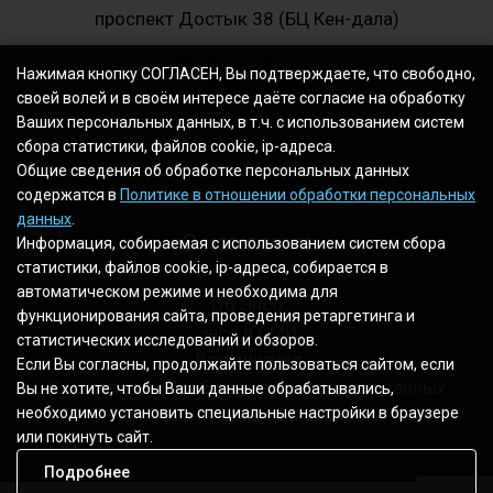
проспект Достык 38 (БЦ Кен-дала)
График работы:
Нажимая кнопку СОГЛАСЕН, Вы подтверждаете, что свободно,
10.00-19.00
своей волей и в своём интересе даёте согласие на обработку
Ваших персональных данных, в т.ч. с использованием систем
сбора статистики, файлов cookie, ip-адреса.
Общие сведения об обработке персональных данных
содержатся в
Политике в отношении обработки персональных
данных
.
О компании
Информация, собираемая с использованием систем сбора
статистики, файлов cookie, ip-адреса, собирается в
автоматическом режиме и необходима для
Об Энсо
функционирования сайта, проведения ретаргетинга и
Энсо в СМИ
статистических исследований и обзоров.
Достижения
Если Вы согласны, продолжайте пользоваться сайтом, если
Согласие на обработку персональных данных
Вы не хотите, чтобы Ваши данные обрабатывались,
Политика конфиденциальности
необходимо установить специальные настройки в браузере
или покинуть сайт.
Подробнее