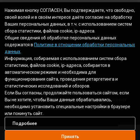
График работы:
Нажимая кнопку СОГЛАСЕН, Вы подтверждаете, что свободно,
10.00-19.00
своей волей и в своём интересе даёте согласие на обработку
Ваших персональных данных, в т.ч. с использованием систем
сбора статистики, файлов cookie, ip-адреса.
Общие сведения об обработке персональных данных
содержатся в
Политике в отношении обработки персональных
данных
.
О компании
Информация, собираемая с использованием систем сбора
статистики, файлов cookie, ip-адреса, собирается в
автоматическом режиме и необходима для
Об Энсо
функционирования сайта, проведения ретаргетинга и
Энсо в СМИ
статистических исследований и обзоров.
Достижения
Если Вы согласны, продолжайте пользоваться сайтом, если
Согласие на обработку персональных данных
Вы не хотите, чтобы Ваши данные обрабатывались,
Политика конфиденциальности
необходимо установить специальные настройки в браузере
или покинуть сайт.
Подробнее
Принять
2003 - 2026 © Все права защищены