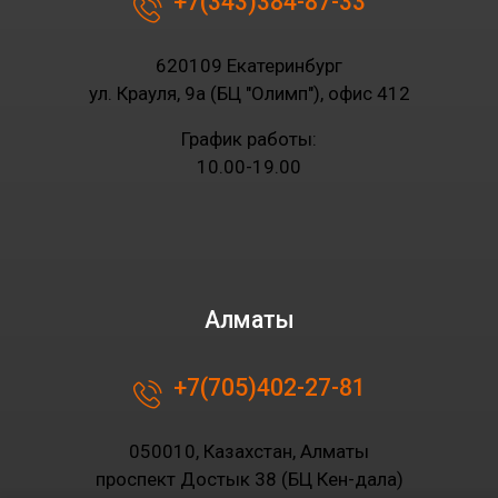
+7(343)384-87-33
620109 Екатеринбург
ул. Крауля, 9а (БЦ "Олимп"), офис 412
График работы:
10.00-19.00
Алматы
+7(705)402-27-81
050010, Казахстан, Алматы
проспект Достык 38 (БЦ Кен-дала)