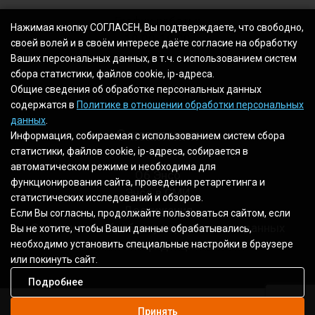
График работы:
Нажимая кнопку СОГЛАСЕН, Вы подтверждаете, что свободно,
10.00-19.00
своей волей и в своём интересе даёте согласие на обработку
Ваших персональных данных, в т.ч. с использованием систем
сбора статистики, файлов cookie, ip-адреса.
Общие сведения об обработке персональных данных
содержатся в
Политике в отношении обработки персональных
данных
.
О компании
Информация, собираемая с использованием систем сбора
статистики, файлов cookie, ip-адреса, собирается в
автоматическом режиме и необходима для
Об Энсо
функционирования сайта, проведения ретаргетинга и
Энсо в СМИ
статистических исследований и обзоров.
Достижения
Если Вы согласны, продолжайте пользоваться сайтом, если
Согласие на обработку персональных данных
Вы не хотите, чтобы Ваши данные обрабатывались,
Политика конфиденциальности
необходимо установить специальные настройки в браузере
или покинуть сайт.
Подробнее
Принять
2003 - 2026 © Все права защищены