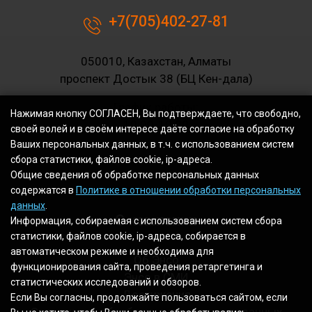
+7(705)402-27-81
050010, Казахстан, Алматы
проспект Достык 38 (БЦ Кен-дала)
График работы:
Нажимая кнопку СОГЛАСЕН, Вы подтверждаете, что свободно,
10.00-19.00
своей волей и в своём интересе даёте согласие на обработку
Ваших персональных данных, в т.ч. с использованием систем
сбора статистики, файлов cookie, ip-адреса.
Общие сведения об обработке персональных данных
содержатся в
Политике в отношении обработки персональных
данных
.
О компании
Информация, собираемая с использованием систем сбора
статистики, файлов cookie, ip-адреса, собирается в
автоматическом режиме и необходима для
Об Энсо
функционирования сайта, проведения ретаргетинга и
Энсо в СМИ
статистических исследований и обзоров.
Достижения
Если Вы согласны, продолжайте пользоваться сайтом, если