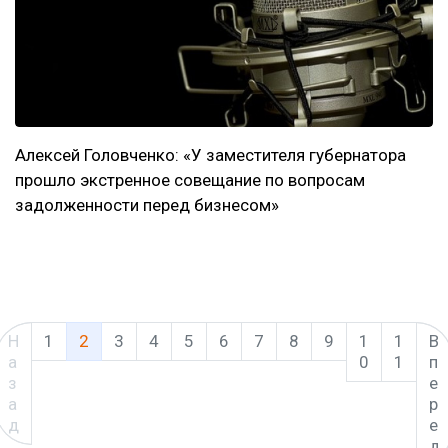
Алексей Головченко: «У заместителя губернатора
прошло экстренное совещание по вопросам
задолженности перед бизнесом»
Н
1
2
(current)
3
4
5
6
7
8
9
1
1
В
а
0
1
п
з
е
а
р
д
е
д