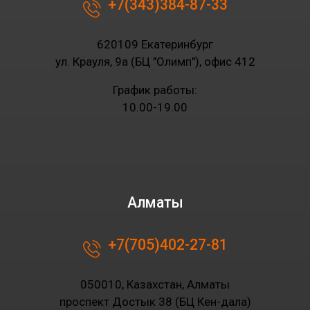
+7(343)384-87-33
620109 Екатеринбург
ул. Крауля, 9а (БЦ "Олимп"), офис 412
График работы:
10.00-19.00
Алматы
+7(705)402-27-81
050010, Казахстан, Алматы
проспект Достык 38 (БЦ Кен-дала)