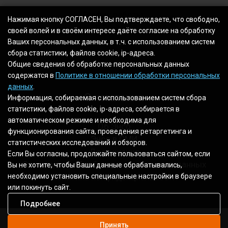
График работы:
Нажимая кнопку СОГЛАСЕН, Вы подтверждаете, что свободно,
10.00-19.00
своей волей и в своём интересе даёте согласие на обработку
Ваших персональных данных, в т.ч. с использованием систем
сбора статистики, файлов cookie, ip-адреса.
Общие сведения об обработке персональных данных
содержатся в
Политике в отношении обработки персональных
данных
.
О компании
Информация, собираемая с использованием систем сбора
статистики, файлов cookie, ip-адреса, собирается в
автоматическом режиме и необходима для
Об Энсо
функционирования сайта, проведения ретаргетинга и
Энсо в СМИ
статистических исследований и обзоров.
Достижения
Если Вы согласны, продолжайте пользоваться сайтом, если
Согласие на обработку персональных данных
Вы не хотите, чтобы Ваши данные обрабатывались,
необходимо установить специальные настройки в браузере
Политика конфиденциальности
или покинуть сайт.
Подробнее
Принять
2003 - 2026 © Все права защищены